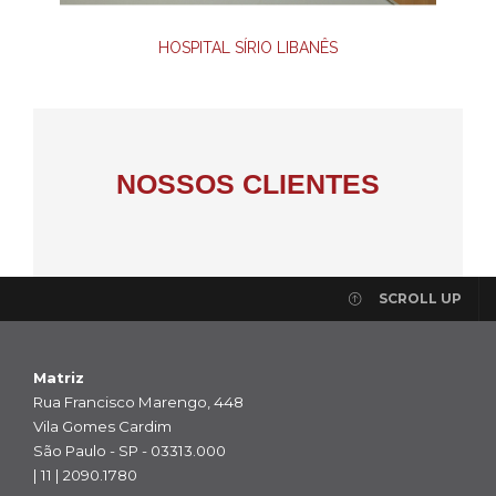
HOSPITAL SÍRIO LIBANÊS
NOSSOS CLIENTES
SCROLL UP
Matriz
Rua Francisco Marengo, 448
Vila Gomes Cardim
São Paulo - SP - 03313.000
| 11 | 2090.1780